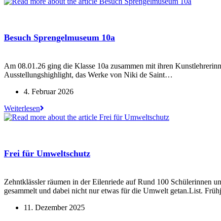
ALi-
Börse
Besuch Sprengelmuseum 10a
Am 08.01.26 ging die Klasse 10a zusammen mit ihren Kunstlehreri
Ausstellungshighlight, das Werke von Niki de Saint…
Beitrag
4. Februar 2026
veröffentlicht:
Besuch
Weiterlesen
Sprengelmuseum
10a
Frei für Umweltschutz
Zehntklässler räumen in der Eilenriede auf Rund 100 Schülerinnen 
gesammelt und dabei nicht nur etwas für die Umwelt getan.List. Frü
Beitrag
11. Dezember 2025
veröffentlicht: