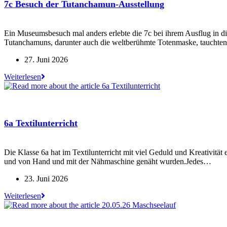
7c Besuch der Tutanchamun-Ausstellung
Ein Museumsbesuch mal anders erlebte die 7c bei ihrem Ausflug in d
Tutanchamuns, darunter auch die weltberühmte Totenmaske, tauchte
Beitrag
27. Juni 2026
veröffentlicht:
7c
Weiterlesen
Besuch
der
Tutanchamun-
Ausstellung
6a Textilunterricht
Die Klasse 6a hat im Textilunterricht mit viel Geduld und Kreativität
und von Hand und mit der Nähmaschine genäht wurden.Jedes…
Beitrag
23. Juni 2026
veröffentlicht:
6a
Weiterlesen
Textilunterricht