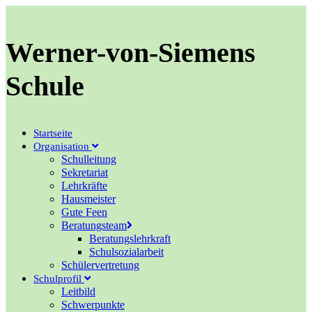
Zum
Inhalt
Die
springen
Werner-von-Siemens
Auf unserer 
Sollten Fragen offen bleiben,
Schule
Startseite
Organisation
Schulleitung
Sekretariat
Lehrkräfte
Hausmeister
Gute Feen
Beratungsteam
Beratungslehrkraft
Schulsozialarbeit
Schülervertretung
Schulprofil
Leitbild
Schwerpunkte