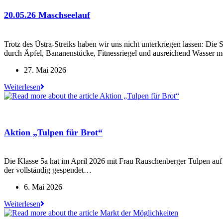
20.05.26 Maschseelauf
Trotz des Üstra-Streiks haben wir uns nicht unterkriegen lassen: Di
durch Äpfel, Bananenstücke, Fitnessriegel und ausreichend Wasser 
Beitrag
27. Mai 2026
veröffentlicht:
20.05.26
Weiterlesen
Maschseelauf
Aktion „Tulpen für Brot“
Die Klasse 5a hat im April 2026 mit Frau Rauschenberger Tulpen auf
der vollständig gespendet…
Beitrag
6. Mai 2026
veröffentlicht:
Aktion
Weiterlesen
„Tulpen
für