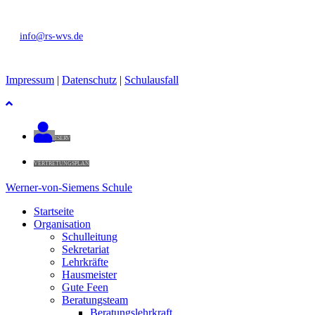
0511 / 168-43029 oder 168-39734
info@rs-wvs.de
Impressum
|
Datenschutz
|
Schulausfall
ISERV
VERTRETUNGSPLAN
Werner-von-Siemens Schule
Startseite
Organisation
Schulleitung
Sekretariat
Lehrkräfte
Hausmeister
Gute Feen
Beratungsteam
Beratungslehrkraft