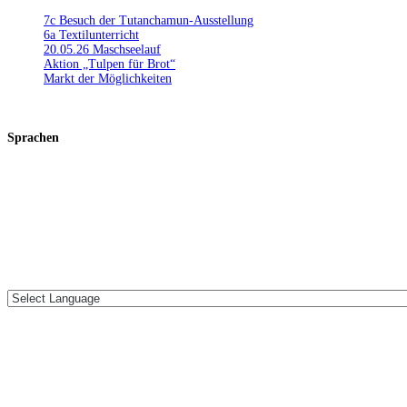
7c Besuch der Tutanchamun-Ausstellung
6a Textilunterricht
20.05.26 Maschseelauf
Aktion „Tulpen für Brot“
Markt der Möglichkeiten
Sprachen
Werner-von-Siemens Schule
Am Welfenplatz 20
30161 Hannover