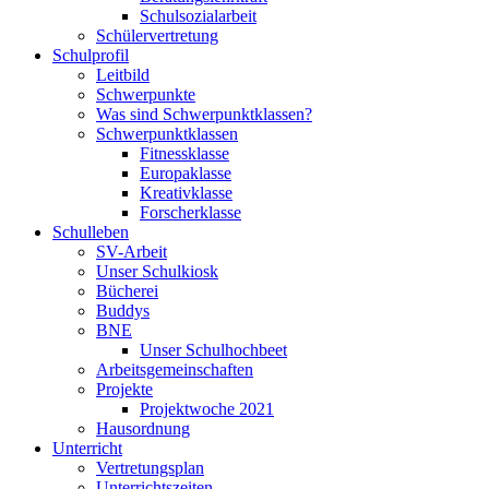
Schulsozialarbeit
Schülervertretung
Schulprofil
Leitbild
Schwerpunkte
Was sind Schwerpunktklassen?
Schwerpunktklassen
Fitnessklasse
Europaklasse
Kreativklasse
Forscherklasse
Schulleben
SV-Arbeit
Unser Schulkiosk
Bücherei
Buddys
BNE
Unser Schulhochbeet
Arbeitsgemeinschaften
Projekte
Projektwoche 2021
Hausordnung
Unterricht
Vertretungsplan
Unterrichtszeiten