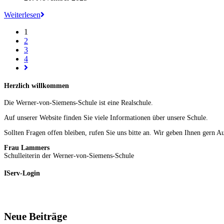
veröffentlicht:
Kronkorken-
Weiterlesen
Sammelaktion
1
DLRG
2
3
4
Gehe
zur
nächsten
Herzlich willkommen
Seite
Die Werner-von-Siemens-Schule ist eine Realschule.
Auf unserer Website finden Sie viele Informationen über unsere Schule.
Sollten Fragen offen bleiben, rufen Sie uns bitte an. Wir geben Ihnen gern A
Frau Lammers
Schulleiterin der Werner-von-Siemens-Schule
IServ-Login
Neue Beiträge