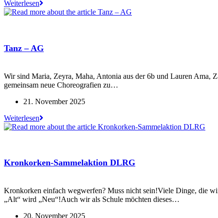
Frei
Weiterlesen
für
Umweltschutz
Tanz – AG
Wir sind Maria, Zeyra, Maha, Antonia aus der 6b und Lauren Ama, Za
gemeinsam neue Choreografien zu…
Beitrag
21. November 2025
veröffentlicht:
Tanz
Weiterlesen
–
AG
Kronkorken-Sammelaktion DLRG
Kronkorken einfach wegwerfen? Muss nicht sein!Viele Dinge, die wir 
„Alt“ wird „Neu“!Auch wir als Schule möchten dieses…
Beitrag
20. November 2025