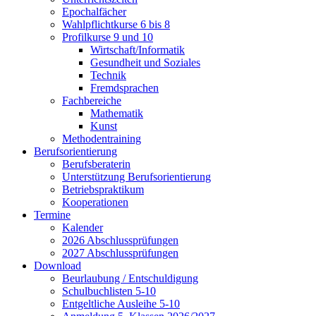
Epochalfächer
Wahlpflichtkurse 6 bis 8
Profilkurse 9 und 10
Wirtschaft/Informatik
Gesundheit und Soziales
Technik
Fremdsprachen
Fachbereiche
Mathematik
Kunst
Methodentraining
Berufsorientierung
Berufsberaterin
Unterstützung Berufsorientierung
Betriebspraktikum
Kooperationen
Termine
Kalender
2026 Abschlussprüfungen
2027 Abschlussprüfungen
Download
Beurlaubung / Entschuldigung
Schulbuchlisten 5-10
Entgeltliche Ausleihe 5-10