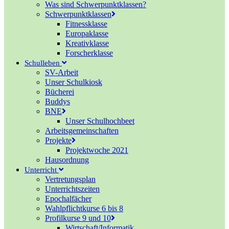
Was sind Schwerpunktklassen?
Schwerpunktklassen
Fitnessklasse
Europaklasse
Kreativklasse
Forscherklasse
Schulleben
SV-Arbeit
Unser Schulkiosk
Bücherei
Buddys
BNE
Unser Schulhochbeet
Arbeitsgemeinschaften
Projekte
Projektwoche 2021
Hausordnung
Unterricht
Vertretungsplan
Unterrichtszeiten
Epochalfächer
Wahlpflichtkurse 6 bis 8
Profilkurse 9 und 10
Wirtschaft/Informatik